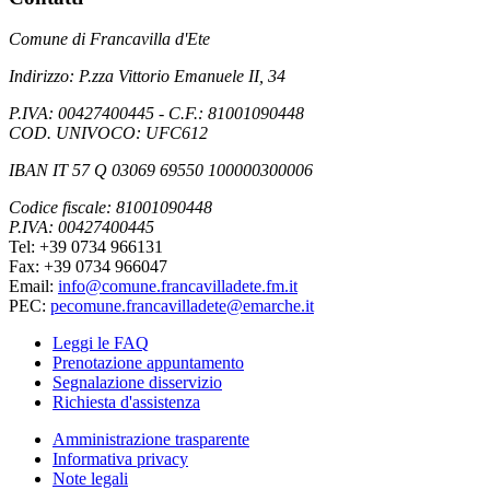
Comune di Francavilla d'Ete
Indirizzo: P.zza Vittorio Emanuele II, 34
P.IVA: 00427400445 - C.F.: 81001090448
COD. UNIVOCO: UFC612
IBAN IT 57 Q 03069 69550 100000300006
Codice fiscale: 81001090448
P.IVA: 00427400445
Tel: +39 0734 966131
Fax: +39 0734 966047
Email:
info@comune.francavilladete.fm.it
PEC:
pecomune.francavilladete@emarche.it
Leggi le FAQ
Prenotazione appuntamento
Segnalazione disservizio
Richiesta d'assistenza
Amministrazione trasparente
Informativa privacy
Note legali