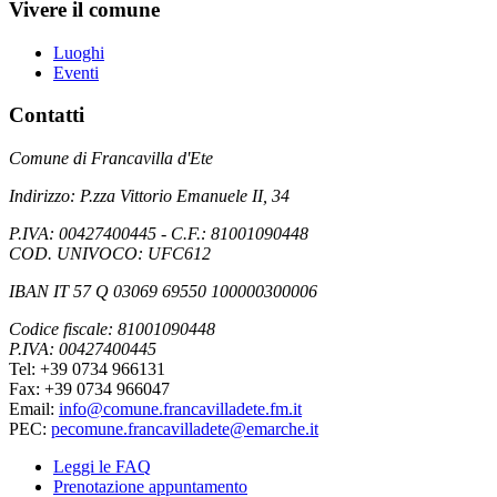
Vivere il comune
Luoghi
Eventi
Contatti
Comune di Francavilla d'Ete
Indirizzo: P.zza Vittorio Emanuele II, 34
P.IVA: 00427400445 - C.F.: 81001090448
COD. UNIVOCO: UFC612
IBAN IT 57 Q 03069 69550 100000300006
Codice fiscale: 81001090448
P.IVA: 00427400445
Tel: +39 0734 966131
Fax: +39 0734 966047
Email:
info@comune.francavilladete.fm.it
PEC:
pecomune.francavilladete@emarche.it
Leggi le FAQ
Prenotazione appuntamento