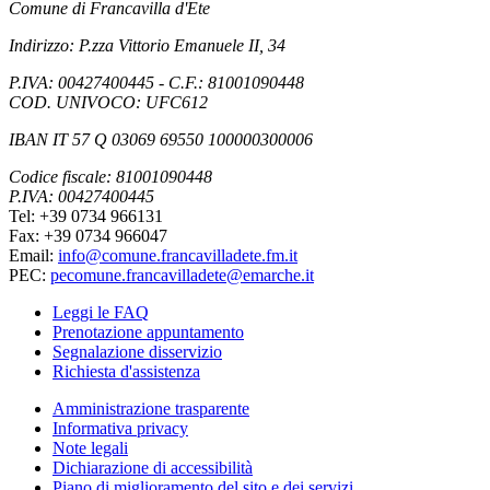
Comune di Francavilla d'Ete
Indirizzo: P.zza Vittorio Emanuele II, 34
P.IVA: 00427400445 - C.F.: 81001090448
COD. UNIVOCO: UFC612
IBAN IT 57 Q 03069 69550 100000300006
Codice fiscale: 81001090448
P.IVA: 00427400445
Tel: +39 0734 966131
Fax: +39 0734 966047
Email:
info@comune.francavilladete.fm.it
PEC:
pecomune.francavilladete@emarche.it
Leggi le FAQ
Prenotazione appuntamento
Segnalazione disservizio
Richiesta d'assistenza
Amministrazione trasparente
Informativa privacy
Note legali
Dichiarazione di accessibilità
Piano di miglioramento del sito e dei servizi