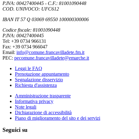
P.IVA: 00427400445 - C.F.: 81001090448
COD. UNIVOCO: UFC612
IBAN IT 57 Q 03069 69550 100000300006
Codice fiscale: 81001090448
P.IVA: 00427400445
Tel: +39 0734 966131
Fax: +39 0734 966047
Email:
info@comune.francavilladete.fm.it
PEC:
pecomune.francavilladete@emarche.it
Leggi le FAQ
Prenotazione appuntamento
Segnalazione disservizio
Richiesta d'assistenza
Amministrazione trasparente
Informativa privacy
Note legali
Dichiarazione di accessibilità
Piano di miglioramento del sito e dei servizi
Seguici su